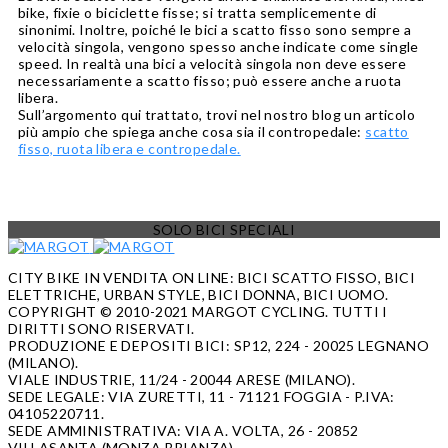
bike, fixie o biciclette fisse; si tratta semplicemente di
sinonimi. Inoltre, poiché le bici a scatto fisso sono sempre a
velocità singola, vengono spesso anche indicate come single
speed. In realtà una bici a velocità singola non deve essere
necessariamente a scatto fisso; può essere anche a ruota
libera.
Sull’argomento qui trattato, trovi nel nostro blog un articolo
più ampio che spiega anche cosa sia il contropedale:
scatto
fisso, ruota libera e contropedale.
SOLO BICI SPECIALI
CITY BIKE IN VENDITA ON LINE: BICI SCATTO FISSO, BICI
ELETTRICHE, URBAN STYLE, BICI DONNA, BICI UOMO.
COPYRIGHT © 2010-2021 MARGOT CYCLING. TUTTI I
DIRITTI SONO RISERVATI.
PRODUZIONE E DEPOSITI BICI: SP12, 224 - 20025 LEGNANO
(MILANO).
VIALE INDUSTRIE, 11/24 - 20044 ARESE (MILANO).
SEDE LEGALE: VIA ZURETTI, 11 - 71121 FOGGIA - P.IVA:
04105220711.
SEDE AMMINISTRATIVA: VIA A. VOLTA, 26 - 20852
VILLASANTA (MONZA BRIANZA).