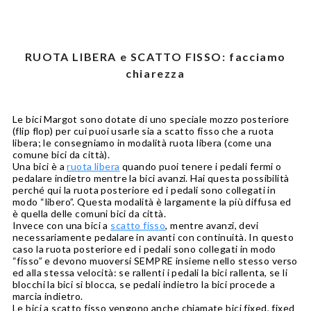
RUOTA LIBERA e SCATTO FISSO: facciamo
chiarezza
Le bici Margot sono dotate di uno speciale mozzo posteriore
(flip flop) per cui puoi usarle sia a scatto fisso che a ruota
libera; le consegniamo in modalità ruota libera (come una
comune bici da città).
Una bici è a
ruota libera
quando puoi tenere i pedali fermi o
pedalare indietro mentre la bici avanzi. Hai questa possibilità
perché qui la ruota posteriore ed i pedali sono collegati in
modo
“libero”
. Questa modalità è largamente la più diffusa ed
è quella delle comuni bici da città.
Invece con una bici a
scatto fisso
, mentre avanzi, devi
necessariamente pedalare in avanti con continuità. In questo
caso la ruota posteriore ed i pedali sono collegati in modo
“fisso”
e devono muoversi SEMPRE insieme nello stesso verso
ed alla stessa velocità: se rallenti i pedali la bici rallenta, se li
blocchi la bici si blocca, se pedali indietro la bici procede a
marcia indietro.
Le bici a scatto fisso vengono anche chiamate bici fixed, fixed