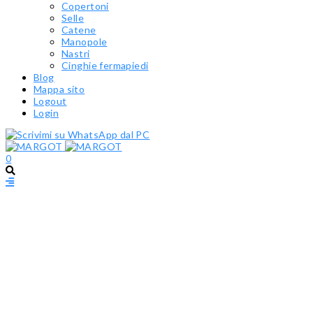
Copertoni
Selle
Catene
Manopole
Nastri
Cinghie fermapiedi
Blog
Mappa sito
Logout
Login
0