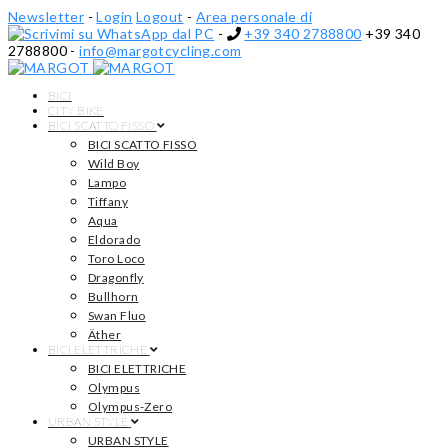
Newsletter
-
Login
Logout
-
Area personale di
-
+39 340 2788800
+39 340
2788800
-
info@margotcycling.com
BICI
CITY BIKE
BICI SCATTO FISSO
BICI SCATTO FISSO
Wild Boy
Lampo
Tiffany
Aqua
Eldorado
Toro Loco
Dragonfly
Bullhorn
Swan Fluo
Äther
BICI ELETTRICHE
BICI ELETTRICHE
Olympus
Olympus-Zero
URBAN STYLE
URBAN STYLE