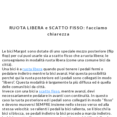
RUOTA LIBERA e SCATTO FISSO: facciamo
chiarezza
Le bici Margot sono dotate di uno speciale mozzo posteriore (flip
flop) per cui puoi usarle sia a scatto fisso che a ruota libera; le
consegniamo in modalità ruota libera (come una comune bici da
città).
Una bici è a
ruota libera
quando puoi tenere i pedali fermi o
pedalare indietro mentre la bici avanzi. Hai questa possibilità
perché qui la ruota posteriore ed i pedali sono collegati in modo
“libero”
. Questa modalità è largamente la più diffusa ed è quella
delle comuni bici da città.
Invece con una bici a
scatto fisso
, mentre avanzi, devi
necessariamente pedalare in avanti con continuità. In questo
caso la ruota posteriore ed i pedali sono collegati in modo
“fisso”
e devono muoversi SEMPRE insieme nello stesso verso ed alla
stessa velocità: se rallenti i pedali la bici rallenta, se li blocchi la
bici si blocca, se pedali indietro la bici procede a marcia indietro.