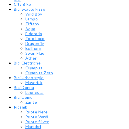
City Bike
Bici Scatto Fisso
Wild Boy
Lampo
Tiffany
Aqua
Eldorado
Toro Loco
Dragonfly
Bullhorn
Swan Fluo
Äther
Bici Elettriche
Olympus
Olympus-Zero
Bici Urban style
Maverick
Bici Donna
Leonessa
Bici Uomo
Zante
Ricambi
Ruote Nere
Ruote Verdi
Ruote Silver
Manubri