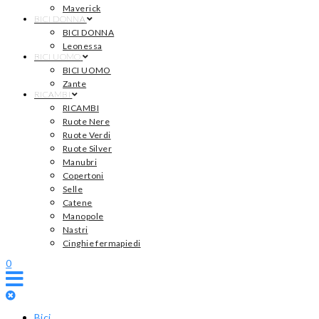
Maverick
BICI DONNA
BICI DONNA
Leonessa
BICI UOMO
BICI UOMO
Zante
RICAMBI
RICAMBI
Ruote Nere
Ruote Verdi
Ruote Silver
Manubri
Copertoni
Selle
Catene
Manopole
Nastri
Cinghie fermapiedi
0
Bici